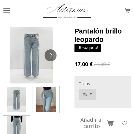
Ir
al
contenido
principal
Pantalón brillo
leopardo
¡Rebajado!
17,00 €
24,00 €
Tallas
Añadir al
carrito