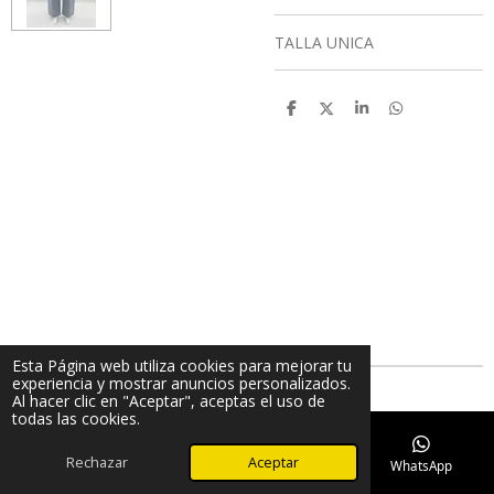
TALLA UNICA
C
C
C
C
o
o
o
o
m
m
m
m
p
p
p
p
a
a
a
a
r
r
r
r
t
t
t
t
i
i
i
i
r
r
r
r
Esta Página web utiliza cookies para mejorar tu
experiencia y mostrar anuncios personalizados.
Al hacer clic en "Aceptar", aceptas el uso de
todas las cookies.
Rechazar
Aceptar
Teléfono
Mapa
TikTok
WhatsApp