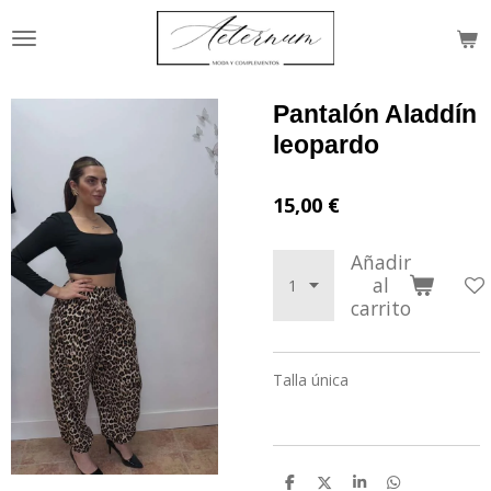
Ir
al
contenido
principal
Pantalón Aladdín
leopardo
15,00 €
Añadir
al
carrito
Talla única
C
C
C
C