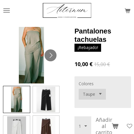
Ir
al
contenido
principal
Pantalones
tachuelas
¡Rebajado!
10,00 €
15,00 €
Colores
Añadir
al
carrito