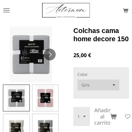
Ir
al
contenido
principal
Colchas cama
home decore 150
25,00 €
Color
Añadir
al
carrito