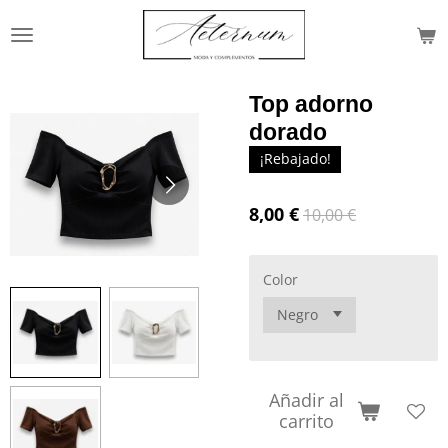
Ir
al
contenido
principal
Top adorno
dorado
¡Rebajado!
8,00 €
10,00 €
Color
Añadir al
carrito