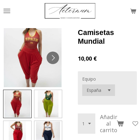
Ir
al
contenido
principal
Camisetas
Mundial
10,00 €
Equipo
Añadir
al
carrito